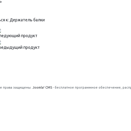
ь
ся к: Держатель балки
ледующий продукт
редыдущий продукт
се права защищены.
Joomla! CMS
- бесплатное программное обеспечение, рас