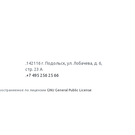
.
142116 г. Подольск, ул. Лобачева, д. 6,
стр. 23 А
.
+7 495 256 25 66
пространяемое по лицензии
GNU General Public License
.