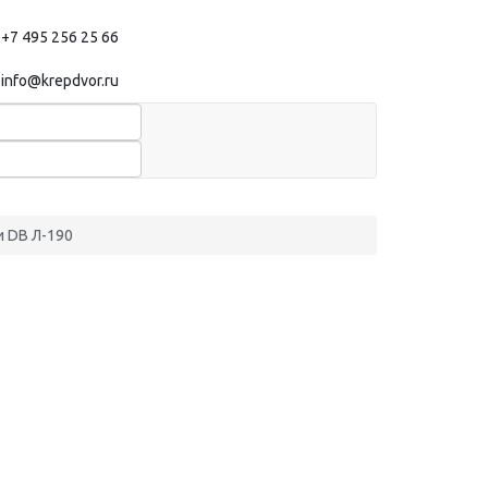
+7 495 256 25 66
info@krepdvor.ru
 DB Л-190