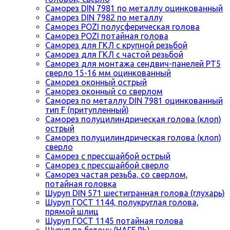
Саморез DIN 7981 по металлу оцинкованный
Саморез DIN 7982 по металлу
Саморез POZI полусферическая голова
Саморез POZI потайная голова
Саморез для ГКЛ с крупной резьбой
Саморез для ГКЛ с частой резьбой
Саморез для монтажа сендвич-панелей РТ5
сверло 15-16 мм оцинкованный
Саморез оконный острый
Саморез оконный со сверлом
Саморез по металлу DIN 7981 оцинкованный
тип F (притупленный)
Саморез полуцилиндрическая голова (клоп)
острый
Саморез полуцилиндрическая голова (клоп)
сверло
Саморез с прессшайбой острый
Саморез с прессшайбой сверло
Саморез частая резьба, со сверлом,
потайная головка
Шуруп DIN 571 шестигранная голова (глухарь)
Шуруп ГОСТ 1144, полукруглая голова,
прямой шлиц
Шуруп ГОСТ 1145 потайная голова
Шуруп по бетону (НАГЕЛЬ)