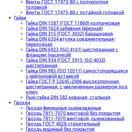
Винты ГОСТ 17473-80 с полукруглой
головкой
Винты ГОСТ 17475-80 с потайной головкой
Гайки
Гайка DIN 1587 (ГОСТ 11860) колпачковая
Гайка DIN 1624 забивная (врезная)
Гайка DIN 315 (ГОСТ 3032) барашковая
Гайка DIN 6334 втулка соединительная-
переходная
Гайка DIN 6923 (ISO 4161) шестигранная с
фланцем (насечкой)
Гайка DIN 934 (ГОСТ 5915, ISO 4032)
шестигранная
Гайка DIN 985 (ISO 10511) самостопорящаяся
с нейлоновой вставкой
Гайка ГОСТ Р 52645-2006 высокопрочная,
шестигранная, с увеличенным размером под
ключ
Рым-гайка DIN 582 кованая, стальная
Гвозди
Гвозди финишные оцинкованные
Гвоздь 7811-7070 винтовой без покрытия
Гвоздь 7811-7070 винтовой, оцинкованный
Гвоздь ГОСТ 4028 строительный
Гвоздь ершеный без покрытия