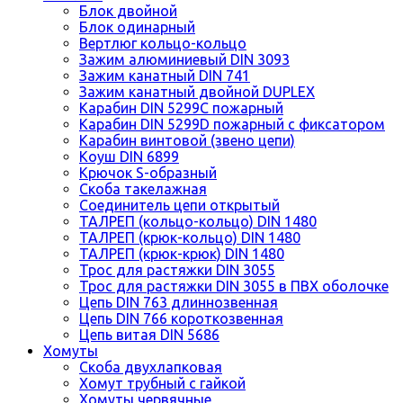
Блок двойной
Блок одинарный
Вертлюг кольцо-кольцо
Зажим алюминиевый DIN 3093
Зажим канатный DIN 741
Зажим канатный двойной DUPLEX
Карабин DIN 5299C пожарный
Карабин DIN 5299D пожарный с фиксатором
Карабин винтовой (звено цепи)
Коуш DIN 6899
Крючок S-образный
Скоба такелажная
Соединитель цепи открытый
ТАЛРЕП (кольцо-кольцо) DIN 1480
ТАЛРЕП (крюк-кольцо) DIN 1480
ТАЛРЕП (крюк-крюк) DIN 1480
Трос для растяжки DIN 3055
Трос для растяжки DIN 3055 в ПВХ оболочке
Цепь DIN 763 длиннозвенная
Цепь DIN 766 короткозвенная
Цепь витая DIN 5686
Хомуты
Скоба двухлапковая
Хомут трубный с гайкой
Хомуты червячные