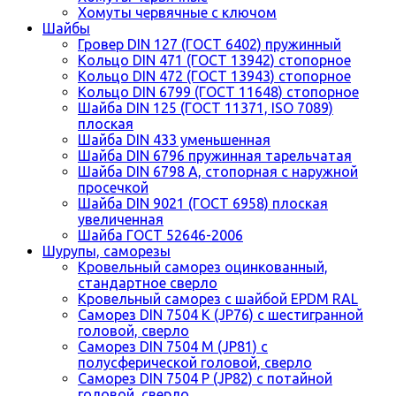
Хомуты червячные с ключом
Шайбы
Гровер DIN 127 (ГОСТ 6402) пружинный
Кольцо DIN 471 (ГОСТ 13942) стопорное
Кольцо DIN 472 (ГОСТ 13943) стопорное
Кольцо DIN 6799 (ГОСТ 11648) стопорное
Шайба DIN 125 (ГОСТ 11371, ISO 7089)
плоская
Шайба DIN 433 уменьшенная
Шайба DIN 6796 пружинная тарельчатая
Шайба DIN 6798 A, стопорная с наружной
просечкой
Шайба DIN 9021 (ГОСТ 6958) плоская
увеличенная
Шайба ГОСТ 52646-2006
Шурупы, саморезы
Кровельный саморез оцинкованный,
стандартное сверло
Кровельный саморез с шайбой EPDM RAL
Саморез DIN 7504 K (JP76) с шестигранной
головой, сверло
Саморез DIN 7504 M (JP81) с
полусферической головой, сверло
Саморез DIN 7504 P (JP82) с потайной
головой, сверло