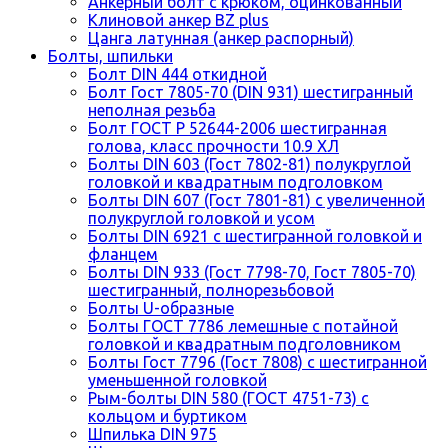
Анкерный болт с крюком, оцинкованный
Клиновой анкер BZ plus
Цанга латунная (анкер распорный)
Болты, шпильки
Болт DIN 444 откидной
Болт Гост 7805-70 (DIN 931) шестигранный
неполная резьба
Болт ГОСТ Р 52644-2006 шестигранная
голова, класс прочности 10.9 ХЛ
Болты DIN 603 (Гост 7802-81) полукруглой
головкой и квадратным подголовком
Болты DIN 607 (Гост 7801-81) с увеличенной
полукруглой головкой и усом
Болты DIN 6921 с шестигранной головкой и
фланцем
Болты DIN 933 (Гост 7798-70, Гост 7805-70)
шестигранный, полнорезьбовой
Болты U-образные
Болты ГОСТ 7786 лемешные с потайной
головкой и квадратным подголовником
Болты Гост 7796 (Гост 7808) с шестигранной
уменьшенной головкой
Рым-болты DIN 580 (ГОСТ 4751-73) с
кольцом и буртиком
Шпилька DIN 975