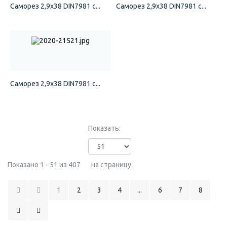
Саморез 2,9х38 DIN7981 с...
Саморез 2,9х38 DIN7981 с...
Саморез 2,9х38 DIN7981 с...
Показать:
Показано 1 - 51 из 407
на страницу
1
2
3
4
...
6
7
8