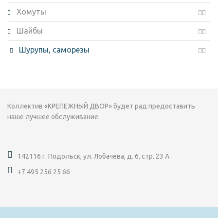
Хомуты
Шайбы
Шурупы, саморезы
Коллектив «КРЕПЕЖНЫЙ ДВОР» будет рад предоставить
наше лучшее обслуживание.
142116 г. Подольск, ул. Лобачева, д. 6, стр. 23 А
+7 495 256 25 66