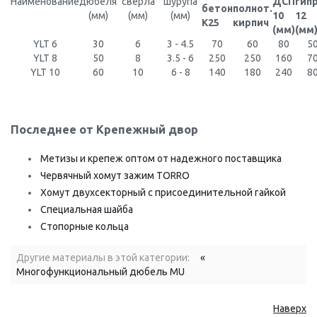
Наименование
дюбеля
сверла
шурупа
ДСП
гип
бетон
полнот.
(мм)
(мм)
(мм)
10
12
К25
кирпич
(мм)
(мм
YLT 6
30
6
3 - 4.5
70
60
80
5
YLT 8
50
8
3.5 - 6
250
250
160
7
YLT 10
60
10
6 - 8
140
180
240
8
Последнее от Крепежный двор
Метизы и крепеж оптом от надежного поставщика
Червячный хомут зажим TORRO
Хомут двухсекторный с присоединительной гайкой
Специальная шайба
Стопорные кольца
Другие материалы в этой категории:
«
Многофункциональный дюбель MU
Наверх