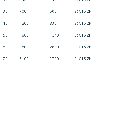
35
700
500
St C15 ZN
40
1200
830
St C15 ZN
50
1800
1270
St C15 ZN
60
3600
2600
St C15 ZN
70
5100
3700
St C15 ZN