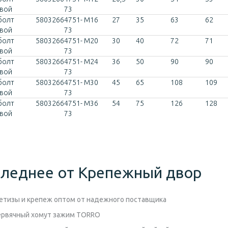
овой
73
болт
580
3266
4751-
M16
27
35
63
62
овой
73
болт
580
3266
4751-
M20
30
40
72
71
овой
73
болт
580
3266
4751-
M24
36
50
90
90
овой
73
болт
580
3266
4751-
M30
45
65
108
109
овой
73
болт
580
3266
4751-
M36
54
75
126
128
овой
73
леднее от Крепежный двор
етизы и крепеж оптом от надежного поставщика
ервячный хомут зажим TORRO