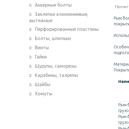
Анкерные болты
Прочит
Заклепки алюминиевые,
Рым бол
вытяжные
покрыт
Перфорированные пластины
Использ
Болты, шпильки
Особенн
Винты
подгото
Гайки
Материа
Шурупы, саморезы
Покрыт
Карабины, талрепы
Наим
Шайбы
Хомуты
Рым-
груз
Рым-
груз
Рым-