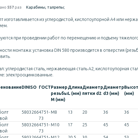
ано
557
раз
Карабины, талрепы;
т изготавливается из углеродистой, кислотоупорной А4 или нерж
ием.
уются при проведении работ по перемещению и подъему тяжелого
ости монтажа: установка DIN 580 производится в отверстия (рез
вить.
л:
углеродистая сталь, нержавеющая сталь А2, кислотоупорная стал
ие:
электрооцинкованные.
енование
DIN
ISO
ГОСТ
Размер
Длина
Диаметр
Диаметр
Высо
резьбы
L (мм)
пятки d2
d3 (мм)
(мм)
М (мм)
болт
580
3266
4751-
M8
13
20
36
36
овой
73
болт
580
3266
4751-
M10
17
25
45
45
овой
73
болт
580
3266
4751-
M12
20,5
30
54
53