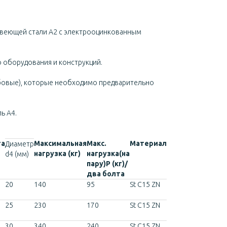
авеющей стали А2 с электрооцинкованным
 оборудования и конструкций.
ьбовые), которые необходимо предварительно
ь А4.
та
Максимальная
Макс.
Материал
Диаметр
нагрузка (кг)
нагрузка(на
d4 (мм)
пару)Р (кг)/
два болта
20
140
95
St C15 ZN
25
230
170
St C15 ZN
30
340
240
St C15 ZN