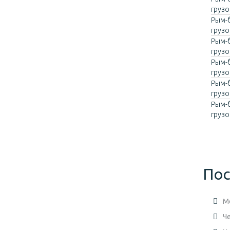
груз
Рым-
груз
Рым-
груз
Рым-
груз
Рым-
груз
Рым-
груз
Пос
М
Ч