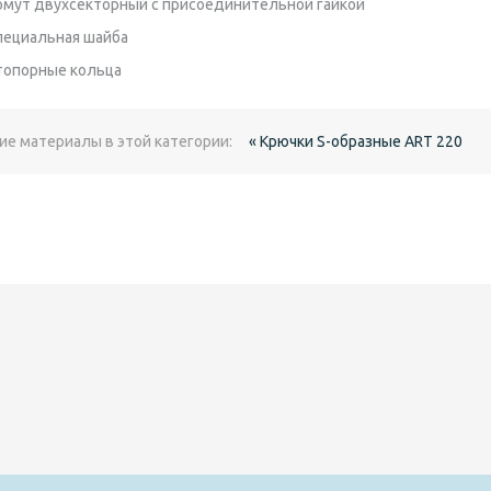
омут двухсекторный с присоединительной гайкой
пециальная шайба
топорные кольца
ие материалы в этой категории:
« Крючки S-образные ART 220