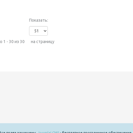
Показать:
 1 - 30 из 30
на страницу
 Все права защищены.
Joomla! CMS
- бесплатное программное обеспечение,