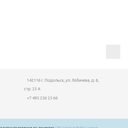
142116 г. Подольск, ул. Лобачева, д. 6,
стр. 23 А
+7 495 256 25 66
 распространяемое по лицензии
GNU General Public License
.