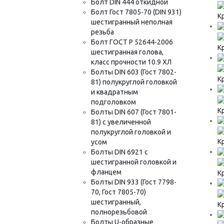
Болт DIN 444 откидной
Болт Гост 7805-70 (DIN 931)
К
шестигранный неполная
резьба
Болт ГОСТ Р 52644-2006
К
шестигранная голова,
класс прочности 10.9 ХЛ
Болты DIN 603 (Гост 7802-
К
81) полукруглой головкой
и квадратным
подголовком
К
Болты DIN 607 (Гост 7801-
81) с увеличенной
полукруглой головкой и
К
усом
Болты DIN 6921 с
шестигранной головкой и
фланцем
К
Болты DIN 933 (Гост 7798-
70, Гост 7805-70)
шестигранный,
К
полнорезьбовой
Болты U-образные