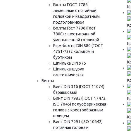
Болты ГОСТ 7786
К
лемешные с потайной
головкой и квадратным
подголовником
К
Болты Гост 7796 (Гост
7808) с шестигранной
уменьшенной головкой
К
Рым-болты DIN 580 (ГОСТ
4751-73) с кольцом и
буртиком
К
Шпилька DIN 975
Шпилька-шуруп
сантехническая
К
Винты
Винт DIN 316 (ГОСТ 11074)
барашковый
Винт DIN 7985 (ГОСТ 17473,
К
ISO 7045) полусферическая
голова с крестообразным
шлицем
К
Винт DIN 7991 (ISO 10642)
потайная голова и