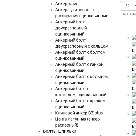
Анкер-клин
Анкера усиленного
на стр
распирания оцинкованные
Анкерный болт
двухраспорный
оцинкованный
Анкерный болт
двухраспорный с кольцом
К
Анкерный болт с болтом,
оцинкованный
Анкерный болт с гайкой,
К
оцинкованный
Анкерный болт с кольцом
оцинкованный
Анкерный болт с
К
костылём, оцинкованный
Анкерный болт с крюком,
оцинкованный
К
Клиновой анкер BZ plus
Цанга латунная (анкер
распорный)
К
Болты, шпильки