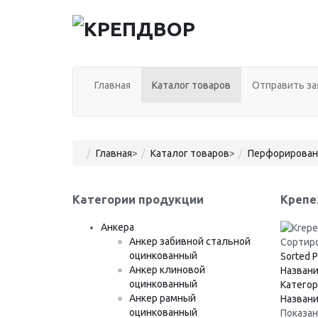
Главная
Каталог товаров
Отправить за
Главная
>
Каталог товаров
>
Перфорирован
Категории продукции
Крепе
Анкера
Анкер забивной стальной
Сортиро
оцинкованный
Sorted P
Анкер клиновой
Названи
оцинкованный
Категор
Анкер рамный
Назван
оцинкованный
Показано