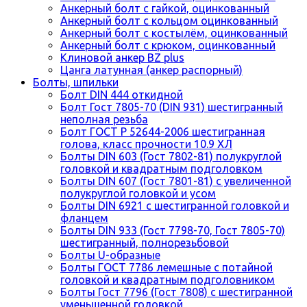
Анкерный болт с гайкой, оцинкованный
Анкерный болт с кольцом оцинкованный
Анкерный болт с костылём, оцинкованный
Анкерный болт с крюком, оцинкованный
Клиновой анкер BZ plus
Цанга латунная (анкер распорный)
Болты, шпильки
Болт DIN 444 откидной
Болт Гост 7805-70 (DIN 931) шестигранный
неполная резьба
Болт ГОСТ Р 52644-2006 шестигранная
голова, класс прочности 10.9 ХЛ
Болты DIN 603 (Гост 7802-81) полукруглой
головкой и квадратным подголовком
Болты DIN 607 (Гост 7801-81) с увеличенной
полукруглой головкой и усом
Болты DIN 6921 с шестигранной головкой и
фланцем
Болты DIN 933 (Гост 7798-70, Гост 7805-70)
шестигранный, полнорезьбовой
Болты U-образные
Болты ГОСТ 7786 лемешные с потайной
головкой и квадратным подголовником
Болты Гост 7796 (Гост 7808) с шестигранной
уменьшенной головкой