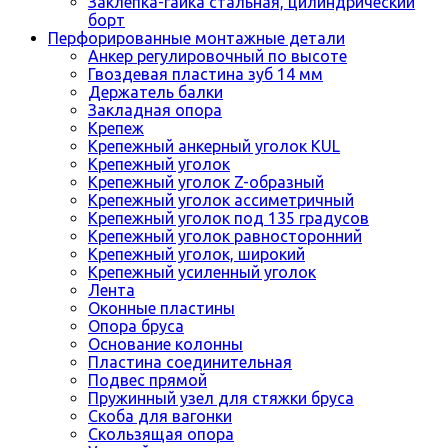
Заклепка-гайка стальная, цилиндрический
борт
Перфорированные монтажные детали
Анкер регулировочный по высоте
Гвоздевая пластина зуб 14 мм
Держатель балки
Закладная опора
Крепеж
Крепежный анкерный уголок KUL
Крепежный уголок
Крепежный уголок Z-образный
Крепежный уголок ассиметричный
Крепежный уголок под 135 градусов
Крепежный уголок равносторонний
Крепежный уголок, широкий
Крепежный усиленный уголок
Лента
Оконные пластины
Опора бруса
Основание колонны
Пластина соединительная
Подвес прямой
Пружинный узел для стяжки бруса
Скоба для вагонки
Скользящая опора