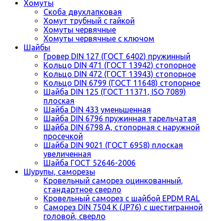
Хомуты
Скоба двухлапковая
Хомут трубный с гайкой
Хомуты червячные
Хомуты червячные с ключом
Шайбы
Гровер DIN 127 (ГОСТ 6402) пружинный
Кольцо DIN 471 (ГОСТ 13942) стопорное
Кольцо DIN 472 (ГОСТ 13943) стопорное
Кольцо DIN 6799 (ГОСТ 11648) стопорное
Шайба DIN 125 (ГОСТ 11371, ISO 7089)
плоская
Шайба DIN 433 уменьшенная
Шайба DIN 6796 пружинная тарельчатая
Шайба DIN 6798 A, стопорная с наружной
просечкой
Шайба DIN 9021 (ГОСТ 6958) плоская
увеличенная
Шайба ГОСТ 52646-2006
Шурупы, саморезы
Кровельный саморез оцинкованный,
стандартное сверло
Кровельный саморез с шайбой EPDM RAL
Саморез DIN 7504 K (JP76) с шестигранной
головой, сверло