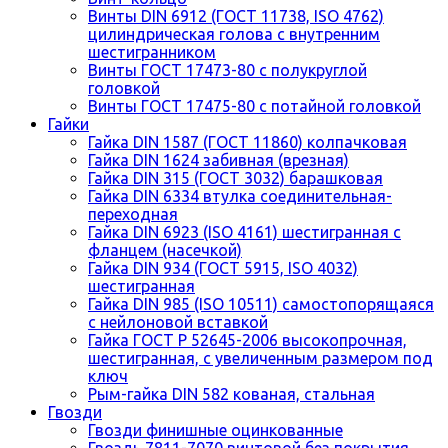
Винты DIN 6912 (ГОСТ 11738, ISO 4762)
цилиндрическая голова с внутренним
шестигранником
Винты ГОСТ 17473-80 с полукруглой
головкой
Винты ГОСТ 17475-80 с потайной головкой
Гайки
Гайка DIN 1587 (ГОСТ 11860) колпачковая
Гайка DIN 1624 забивная (врезная)
Гайка DIN 315 (ГОСТ 3032) барашковая
Гайка DIN 6334 втулка соединительная-
переходная
Гайка DIN 6923 (ISO 4161) шестигранная с
фланцем (насечкой)
Гайка DIN 934 (ГОСТ 5915, ISO 4032)
шестигранная
Гайка DIN 985 (ISO 10511) самостопорящаяся
с нейлоновой вставкой
Гайка ГОСТ Р 52645-2006 высокопрочная,
шестигранная, с увеличенным размером под
ключ
Рым-гайка DIN 582 кованая, стальная
Гвозди
Гвозди финишные оцинкованные
Гвоздь 7811-7070 винтовой без покрытия