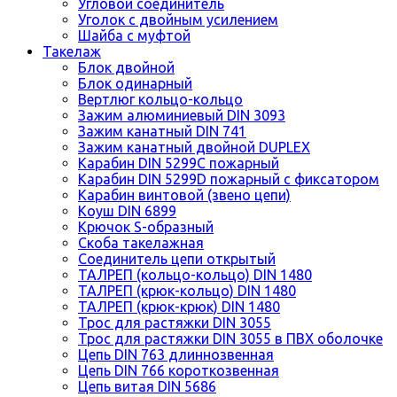
Угловой соединитель
Уголок с двойным усилением
Шайба с муфтой
Такелаж
Блок двойной
Блок одинарный
Вертлюг кольцо-кольцо
Зажим алюминиевый DIN 3093
Зажим канатный DIN 741
Зажим канатный двойной DUPLEX
Карабин DIN 5299C пожарный
Карабин DIN 5299D пожарный с фиксатором
Карабин винтовой (звено цепи)
Коуш DIN 6899
Крючок S-образный
Скоба такелажная
Соединитель цепи открытый
ТАЛРЕП (кольцо-кольцо) DIN 1480
ТАЛРЕП (крюк-кольцо) DIN 1480
ТАЛРЕП (крюк-крюк) DIN 1480
Трос для растяжки DIN 3055
Трос для растяжки DIN 3055 в ПВХ оболочке
Цепь DIN 763 длиннозвенная
Цепь DIN 766 короткозвенная
Цепь витая DIN 5686