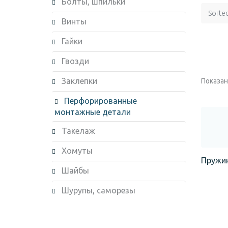
Болты, шпильки
Sorte
Винты
Гайки
Гвозди
Заклепки
Показано
Перфорированные
монтажные детали
Такелаж
Хомуты
Пружин
Шайбы
Шурупы, саморезы